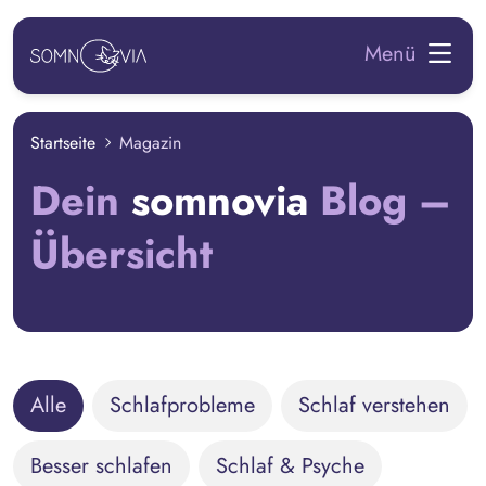
zum Hauptinhalt springen
Menü
Startseite
Magazin
Dein
somnovia
Blog –
Übersicht
Alle
Schlafprobleme
Schlaf verstehen
Besser schlafen
Schlaf & Psyche