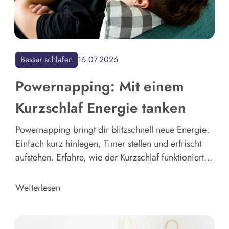
Besser schlafen
16.07.2026
Powernapping: Mit einem
Kurzschlaf Energie tanken
Powernapping bringt dir blitzschnell neue Energie:
Einfach kurz hinlegen, Timer stellen und erfrischt
aufstehen. Erfahre, wie der Kurzschlaf funktioniert,
warum er wirkt und nutze eine einfache Anleitung
für dein erstes Nickerchen.
Weiterlesen