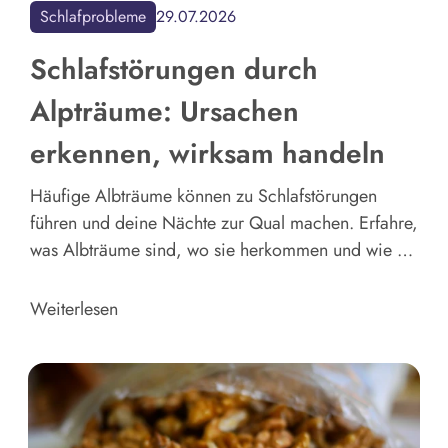
Schlafprobleme
29.07.2026
Schlafstörungen durch
Alpträume: Ursachen
erkennen, wirksam handeln
Häufige Albträume können zu Schlafstörungen
führen und deine Nächte zur Qual machen. Erfahre,
was Albträume sind, wo sie herkommen und wie du
deine Träume mit wirksamen Techniken aktiv steuern
kannst.
Weiterlesen