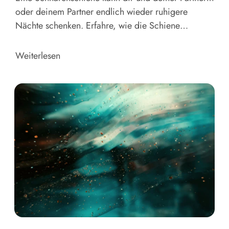
oder deinem Partner endlich wieder ruhigere
Nächte schenken. Erfahre, wie die Schiene
funktioniert, wer sie tragen kann und wie die
Anpassung abläuft. Plus Kosten, Erstattung und
Weiterlesen
Nebenwirkungen.