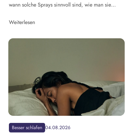
wann solche Sprays sinnvoll sind, wie man sie
anwendet und wo ihre Grenzen liegen. Plus
alternative Maßnahmen gegen das Schnarchen.
Weiterlesen
Besser schlafen
04.08.2026