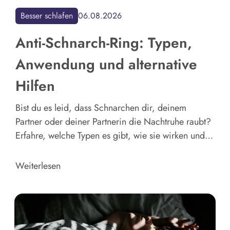
Besser schlafen
06.08.2026
Anti-Schnarch-Ring: Typen,
Anwendung und alternative
Hilfen
Bist du es leid, dass Schnarchen dir, deinem
Partner oder deiner Partnerin die Nachtruhe raubt?
Erfahre, welche Typen es gibt, wie sie wirken und
angewendet werden. Und entdecke wirksame
Alternativen.
Weiterlesen