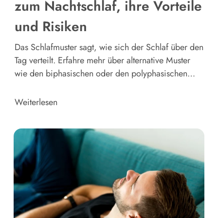
zum Nachtschlaf, ihre Vorteile
und Risiken
Das Schlafmuster sagt, wie sich der Schlaf über den
Tag verteilt. Erfahre mehr über alternative Muster
wie den biphasischen oder den polyphasischen
Schlaf, über ihren Nutzen und ihre Risiken. Die
größten Vorteile liegen in der Optimierung des
Weiterlesen
Nachtschlafs.