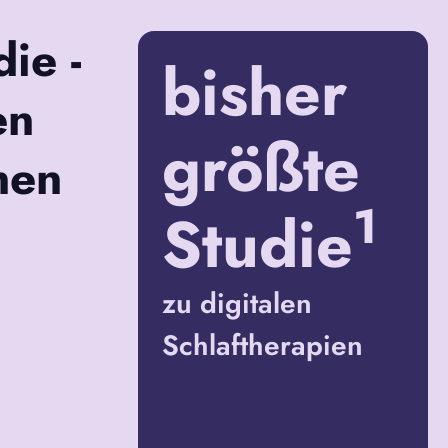
ie -
bisher
en
größte
nen
1
Studie
zu digitalen
Schlaftherapien