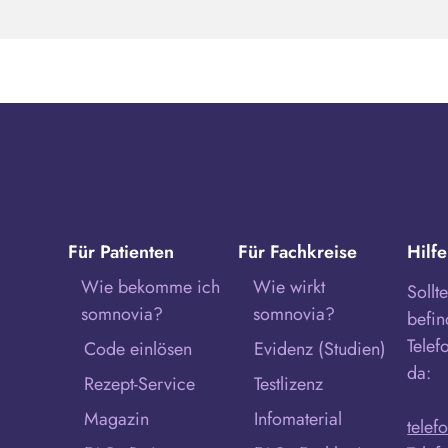
Für Patienten
Für Fachkreise
Hilfe
Wie bekomme ich
Wie wirkt
Sollt
somnovia?
somnovia?
befin
Telef
Code einlösen
Evidenz (Studien)
da:
Rezept-Service
Testlizenz
Magazin
Infomaterial
telef