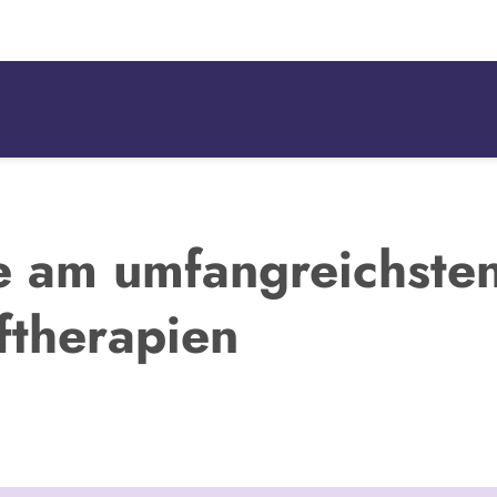
e am umfangreichsten
aftherapien