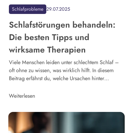
Schlafprobleme
29.07.2025
Schlafstörungen behandeln:
Die besten Tipps und
wirksame Therapien
Viele Menschen leiden unter schlechtem Schlaf –
oft ohne zu wissen, was wirklich hilft. In diesem
Beitrag erfährst du, welche Ursachen hinter
Schlafproblemen stecken können und welche
bewährten Methoden helfen, Schlafstörungen
Weiterlesen
nachhaltig zu behandeln.