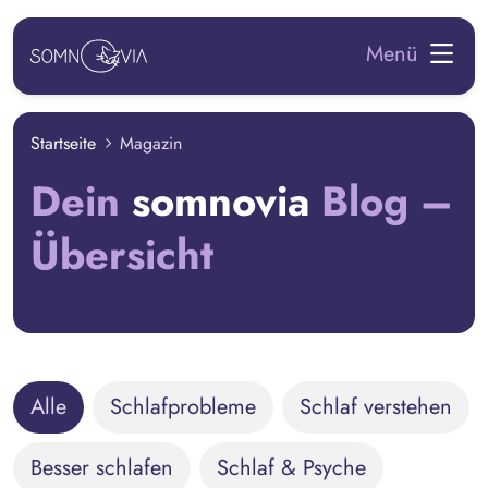
zum Hauptinhalt springen
Menü
Startseite
Magazin
Dein
somnovia
Blog –
Übersicht
Alle
Schlafprobleme
Schlaf verstehen
Besser schlafen
Schlaf & Psyche