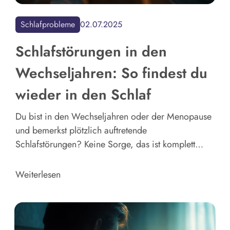
Schlafprobleme
02.07.2025
Schlafstörungen in den
Wechseljahren: So findest du
wieder in den Schlaf
Du bist in den Wechseljahren oder der Menopause
und bemerkst plötzlich auftretende
Schlafstörungen? Keine Sorge, das ist komplett
normal und liegt unter anderem am veränderten
Hormonhaushalt. Erfahre hier mehr über die
Weiterlesen
Ursachen, Begleitsymptome und was dir jetzt
wirklich dagegen hilft.