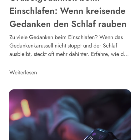
Einschlafen: Wenn kreisende
Gedanken den Schlaf rauben
Zu viele Gedanken beim Einschlafen? Wenn das
Gedankenkarussell nicht stoppt und der Schlaf
ausbleibt, steckt oft mehr dahinter. Erfahre, wie du
Gedankenkreisen erkennst und gezielt zur Ruhe
kommst.
Weiterlesen