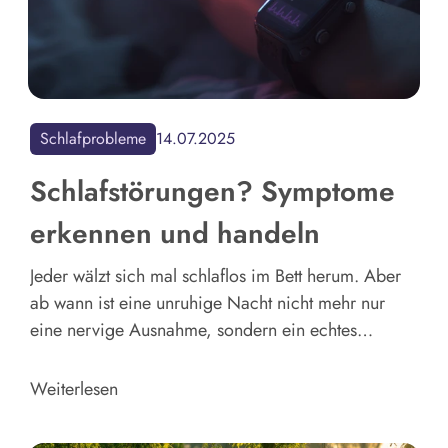
Schlafprobleme
14.07.2025
Schlafstörungen? Symptome
erkennen und handeln
Jeder wälzt sich mal schlaflos im Bett herum. Aber
ab wann ist eine unruhige Nacht nicht mehr nur
eine nervige Ausnahme, sondern ein echtes
gesundheitliches Problem? Finde heraus, wo die
Grenze zur Schlafstörung verläuft und auf welche
Weiterlesen
Warnsignale du jetzt achten solltest.